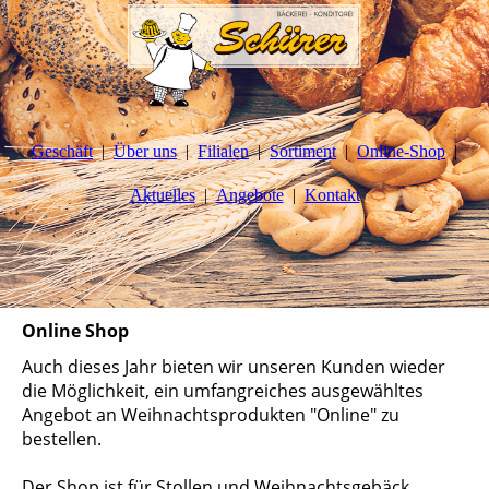
Geschäft
Über uns
Filialen
Sortiment
Online-Shop
Aktuelles
Angebote
Kontakt
Online Shop
Auch dieses Jahr bieten wir unseren Kunden wieder
die Möglichkeit, ein umfangreiches ausgewähltes
Angebot an Weihnachtsprodukten "Online" zu
bestellen.
Der Shop ist für Stollen und Weihnachtsgebäck